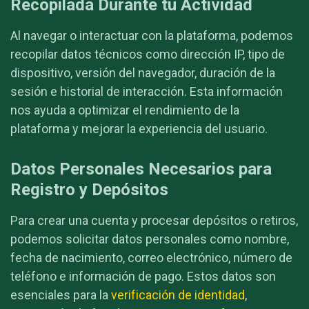
Recopilada Durante tu Actividad
Al navegar o interactuar con la plataforma, podemos
recopilar datos técnicos como dirección IP, tipo de
dispositivo, versión del navegador, duración de la
sesión e historial de interacción. Esta información
nos ayuda a optimizar el rendimiento de la
plataforma y mejorar la experiencia del usuario.
Datos Personales Necesarios para
Registro y Depósitos
Para crear una cuenta y procesar depósitos o retiros,
podemos solicitar datos personales como nombre,
fecha de nacimiento, correo electrónico, número de
teléfono e información de pago. Estos datos son
esenciales para la
verificación de identidad
,