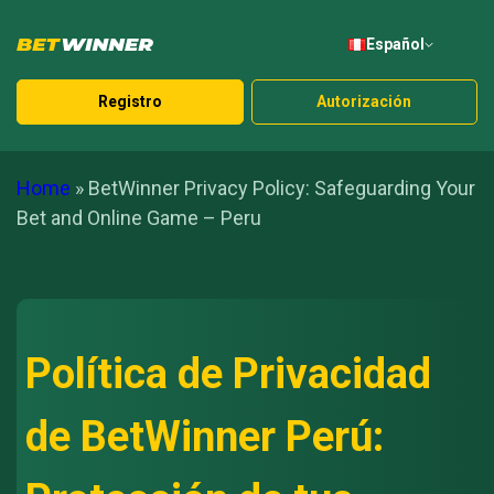
Español
Registro
Autorización
Home
»
BetWinner Privacy Policy: Safeguarding Your
Bet and Online Game – Peru
Política de Privacidad
de BetWinner Perú: