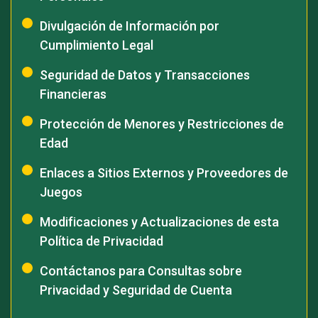
Divulgación de Información por
Cumplimiento Legal
Seguridad de Datos y Transacciones
Financieras
Protección de Menores y Restricciones de
Edad
Enlaces a Sitios Externos y Proveedores de
Juegos
Modificaciones y Actualizaciones de esta
Política de Privacidad
Contáctanos para Consultas sobre
Privacidad y Seguridad de Cuenta