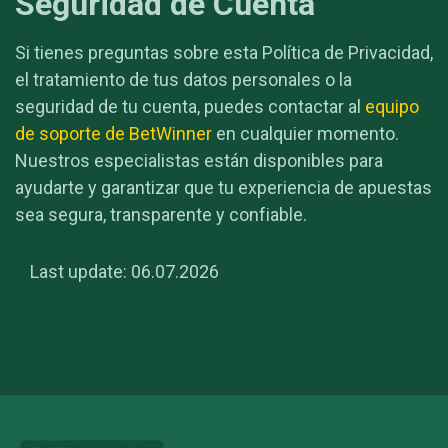
Seguridad de Cuenta
Si tienes preguntas sobre esta Política de Privacidad,
el tratamiento de tus datos personales o la
seguridad de tu cuenta, puedes contactar al
equipo
de soporte de BetWinner
en cualquier momento.
Nuestros especialistas están disponibles para
ayudarte y garantizar que tu experiencia de apuestas
sea segura, transparente y confiable.
Last update:
06.07.2026