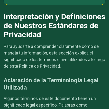
Interpretación y Definiciones
de Nuestros Estándares de
Privacidad
Para ayudarte a comprender claramente cómo se
maneja tu información, esta sección explica el
significado de los términos clave utilizados a lo largo
de esta Política de Privacidad.
Aclaración de la Terminología Legal
Utilizada
Algunos términos de este documento tienen un
significado legal específico. Palabras como