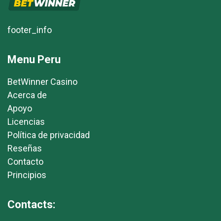
footer_info
Menu Peru
BetWinner Casino
Acerca de
Apoyo
Licencias
Política de privacidad
Reseñas
Contacto
Principios
Contacts: