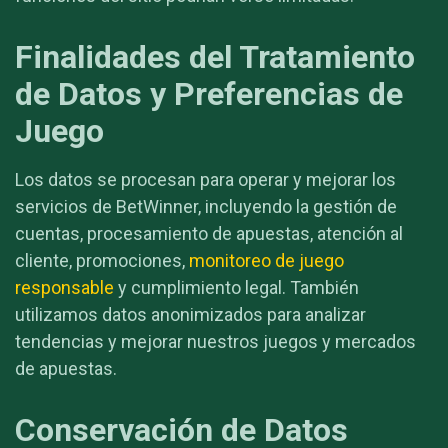
Finalidades del Tratamiento
de Datos y Preferencias de
Juego
Los datos se procesan para operar y mejorar los
servicios de BetWinner, incluyendo la gestión de
cuentas, procesamiento de apuestas, atención al
cliente, promociones,
monitoreo de juego
responsable
y cumplimiento legal. También
utilizamos datos anonimizados para analizar
tendencias y mejorar nuestros juegos y mercados
de apuestas.
Conservación de Datos