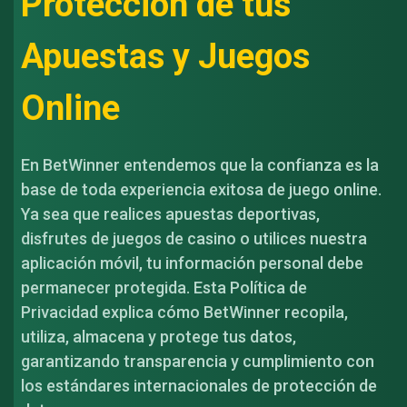
Protección de tus
Apuestas y Juegos
Online
En BetWinner entendemos que la confianza es la
base de toda experiencia exitosa de juego online.
Ya sea que realices apuestas deportivas,
disfrutes de juegos de casino o utilices nuestra
aplicación móvil, tu información personal debe
permanecer protegida. Esta Política de
Privacidad explica cómo BetWinner recopila,
utiliza, almacena y protege tus datos,
garantizando transparencia y cumplimiento con
los estándares internacionales de protección de