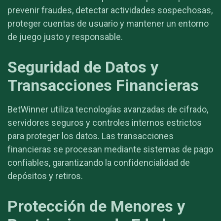
prevenir fraudes, detectar actividades sospechosas,
proteger cuentas de usuario y mantener un entorno
de juego justo y responsable.
Seguridad de Datos y
Transacciones Financieras
BetWinner utiliza tecnologías avanzadas de cifrado,
servidores seguros y controles internos estrictos
para proteger los datos. Las transacciones
financieras se procesan mediante sistemas de pago
confiables, garantizando la confidencialidad de
depósitos y retiros.
Protección de Menores y