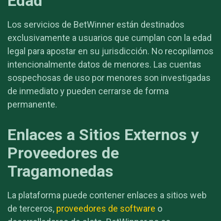
Edad
Los servicios de BetWinner están destinados
exclusivamente a usuarios que cumplan con la edad
legal para apostar en su jurisdicción. No recopilamos
intencionalmente datos de menores. Las cuentas
sospechosas de uso por menores son investigadas
de inmediato y pueden cerrarse de forma
permanente.
Enlaces a Sitios Externos y
Proveedores de
Tragamonedas
La plataforma puede contener enlaces a sitios web
de terceros,
proveedores de software
o