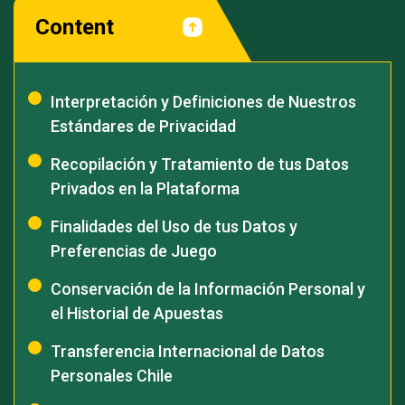
Content
Interpretación y Definiciones de Nuestros
Estándares de Privacidad
Recopilación y Tratamiento de tus Datos
Privados en la Plataforma
Finalidades del Uso de tus Datos y
Preferencias de Juego
Conservación de la Información Personal y
el Historial de Apuestas
Transferencia Internacional de Datos
Personales Chile