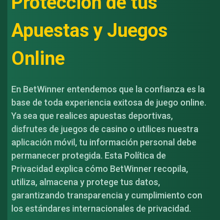
Protección de tus
Apuestas y Juegos
Online
En BetWinner entendemos que la confianza es la
base de toda experiencia exitosa de juego online.
Ya sea que realices apuestas deportivas,
disfrutes de juegos de casino o utilices nuestra
aplicación móvil, tu información personal debe
permanecer protegida. Esta Política de
Privacidad explica cómo BetWinner recopila,
utiliza, almacena y protege tus datos,
garantizando transparencia y cumplimiento con
los estándares internacionales de privacidad.