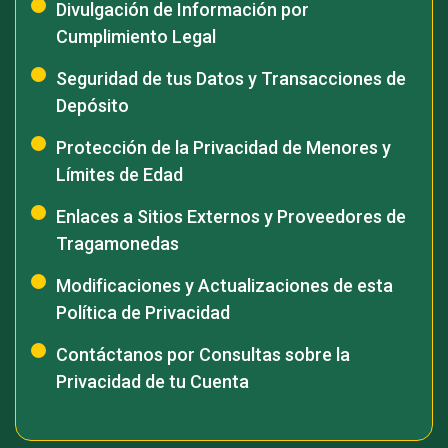
Divulgación de Información por
Cumplimiento Legal
Seguridad de tus Datos y Transacciones de
Depósito
Protección de la Privacidad de Menores y
Límites de Edad
Enlaces a Sitios Externos y Proveedores de
Tragamonedas
Modificaciones y Actualizaciones de esta
Política de Privacidad
Contáctanos por Consultas sobre la
Privacidad de tu Cuenta