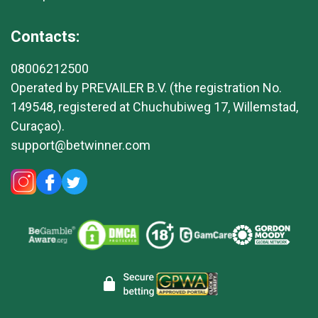
Contacts:
08006212500
Operated by PREVAILER B.V. (the registration No.
149548, registered at Chuchubiweg 17, Willemstad,
Curaçao).
support@betwinner.com