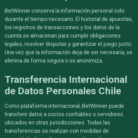
BetWinner conserva la información personal solo
durante el tiempo necesario. El historial de apuestas,
los registros de transacciones y los datos de la
cuenta se almacenan para cumplir obligaciones
legales, resolver disputas y garantizar el juego justo.
Una vez que la información deja de ser necesaria, se
elimina de forma segura o se anonimiza.
Transferencia Internacional
de Datos Personales Chile
Como plataforma internacional, BetWinner puede
transferir datos a socios confiables o servidores
ubicados en otras jurisdicciones. Todas las
transferencias se realizan con medidas de