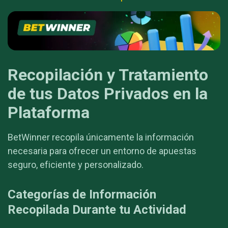
Recopilación y Tratamiento
de tus Datos Privados en la
Plataforma
BetWinner recopila únicamente la información
necesaria para ofrecer un entorno de apuestas
seguro, eficiente y personalizado.
Categorías de Información
Recopilada Durante tu Actividad