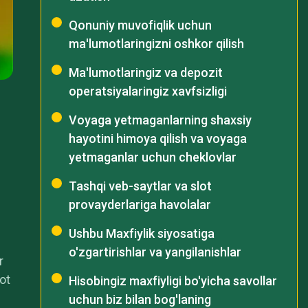
Qonuniy muvofiqlik uchun
ma'lumotlaringizni oshkor qilish
Ma'lumotlaringiz va depozit
operatsiyalaringiz xavfsizligi
Voyaga yetmaganlarning shaxsiy
hayotini himoya qilish va voyaga
yetmaganlar uchun cheklovlar
Tashqi veb-saytlar va slot
provayderlariga havolalar
Ushbu Maxfiylik siyosatiga
o'zgartirishlar va yangilanishlar
r
ot
Hisobingiz maxfiyligi bo'yicha savollar
uchun biz bilan bog'laning