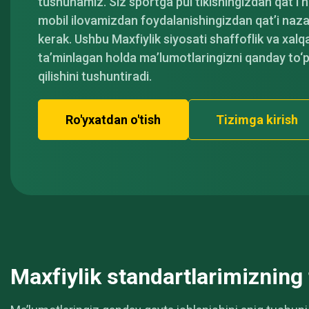
tushunamiz. Siz sportga pul tikishingizdan qat’i 
mobil ilovamizdan foydalanishingizdan qat’i naza
kerak. Ushbu Maxfiylik siyosati shaffoflik va xalq
ta’minlagan holda ma’lumotlaringizni qanday to‘p
qilishini tushuntiradi.
Ro'yxatdan o'tish
Tizimga kirish
Maxfiylik standartlarimizning ta