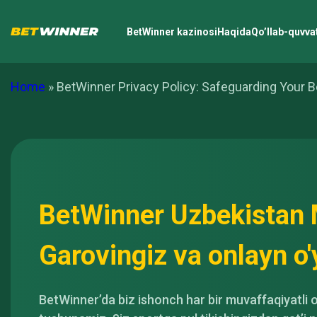
BetWinner kazinosi
Haqida
Qo’llab-quvva
Home
»
BetWinner Privacy Policy: Safeguarding Your 
BetWinner Uzbekistan M
Garovingiz va onlayn o'
BetWinner’da biz ishonch har bir muvaffaqiyatli on