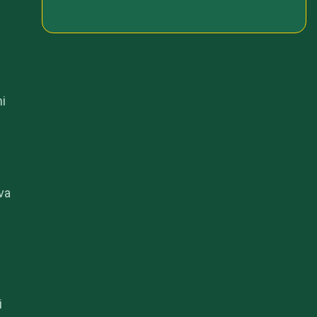
ni
va
i