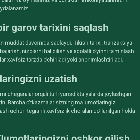
oydalanamiz.
ir garov tarixini saqlash
n muddat davomida saqlaydi. Tikish tarixi, tranzaksiya
jarish, nizolarni hal qilish va adolatli o’yinni ta’minlash
 xavfsiz tarzda o’chiriladi yoki anonimlashtiriladi.
aringizni uzatish
ni chegaralar orqali turli yurisdiktsiyalarda joylashgan
in. Barcha o’tkazmalar sizning ma’lumotlaringiz
sh uchun tegishli xavfsizlik choralari qo’llanilgan holda
umotlaringizni oshkor qilish