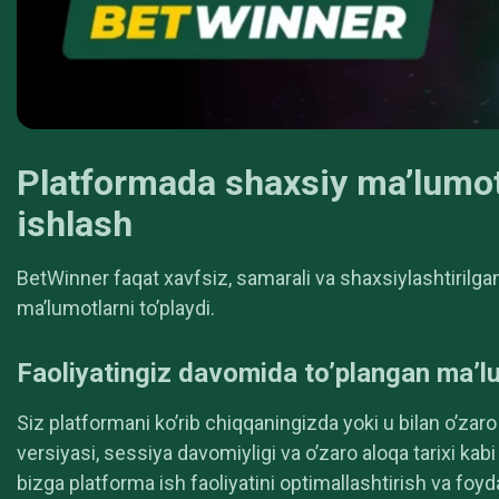
Platformada shaxsiy ma’lumotl
ishlash
BetWinner faqat xavfsiz, samarali va shaxsiylashtirilgan
ma’lumotlarni to’playdi.
Faoliyatingiz davomida to’plangan ma’lu
Siz platformani ko’rib chiqqaningizda yoki u bilan o’zaro
versiyasi, sessiya davomiyligi va o’zaro aloqa tarixi k
bizga platforma ish faoliyatini optimallashtirish va foy