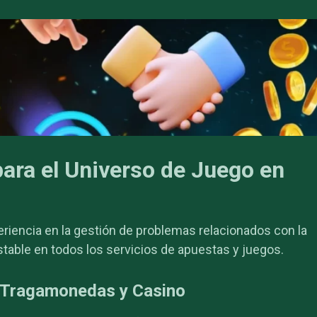
ara el Universo de Juego en
riencia en la gestión de problemas relacionados con la
stable en todos los servicios de apuestas y juegos.
n Tragamonedas y Casino