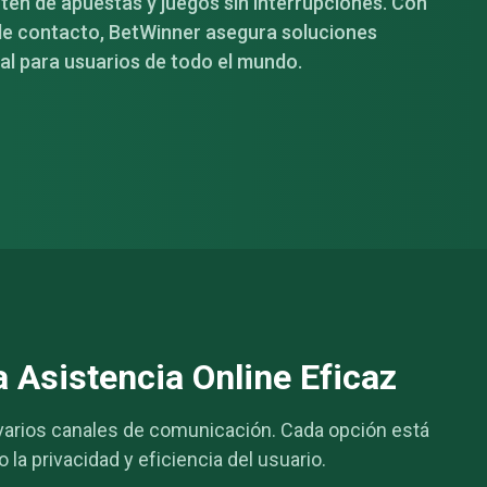
en de apuestas y juegos sin interrupciones. Con
s de contacto, BetWinner asegura soluciones
al para usuarios de todo el mundo.
 Asistencia Online Eficaz
 varios canales de comunicación. Cada opción está
la privacidad y eficiencia del usuario.