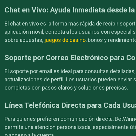
Chat en Vivo: Ayuda Inmediata desde la 
El chat en vivo es la forma más rápida de recibir sopor
aplicación móvil, conecta a los usuarios con especial
sobre apuestas,
juegos de casino
, bonos y rendimient
Soporte por Correo Electrónico para Co
El soporte por email es ideal para consultas detallada
actualizaciones de perfil. Los usuarios pueden enviar 
completas con pasos claros y soluciones precisas.
Línea Telefónica Directa para Cada Usu
Para quienes prefieren comunicación directa, BetWinne
permite una atención personalizada, especialmente út
o acceso a la cuenta.