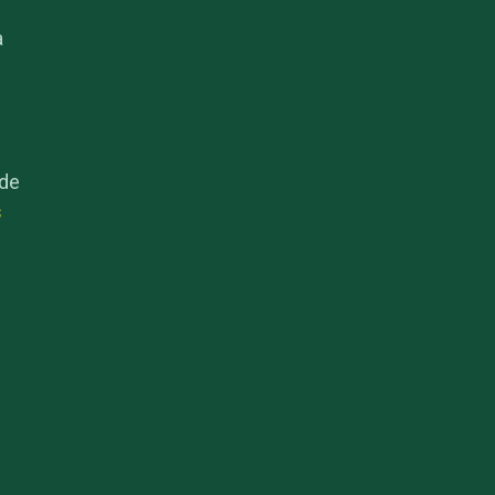
s
a
 de
s