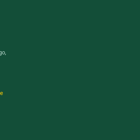
go,
de