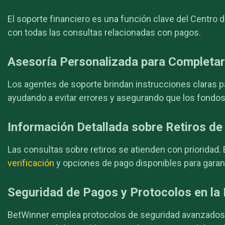
El soporte financiero es una función clave del Centro
con todas las consultas relacionadas con pagos.
Asesoría Personalizada para Completar
Los agentes de soporte brindan instrucciones claras p
ayudando a evitar errores y asegurando que los fondos
Información Detallada sobre Retiros de
Las consultas sobre retiros se atienden con prioridad
verificación
y opciones de pago disponibles para garant
Seguridad de Pagos y Protocolos en la 
BetWinner emplea protocolos de seguridad avanzados p