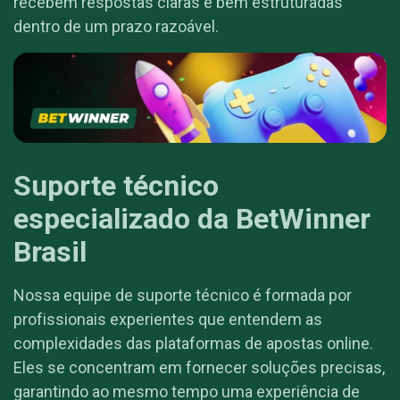
recebem respostas claras e bem estruturadas
dentro de um prazo razoável.
Suporte técnico
especializado da BetWinner
Brasil
Nossa equipe de suporte técnico é formada por
profissionais experientes que entendem as
complexidades das plataformas de apostas online.
Eles se concentram em fornecer soluções precisas,
garantindo ao mesmo tempo uma experiência de