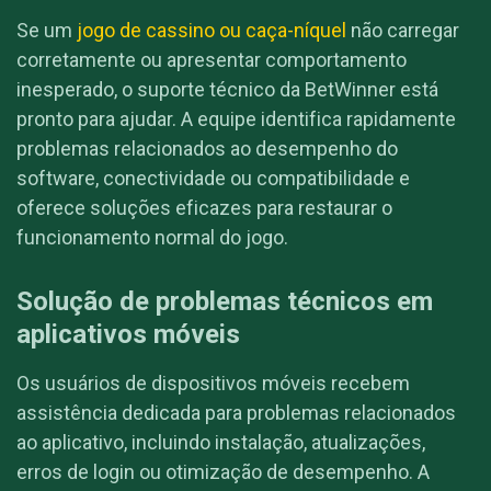
Se um
jogo de cassino ou caça-níquel
não carregar
corretamente ou apresentar comportamento
inesperado, o suporte técnico da BetWinner está
pronto para ajudar. A equipe identifica rapidamente
problemas relacionados ao desempenho do
software, conectividade ou compatibilidade e
oferece soluções eficazes para restaurar o
funcionamento normal do jogo.
Solução de problemas técnicos em
aplicativos móveis
Os usuários de dispositivos móveis recebem
assistência dedicada para problemas relacionados
ao aplicativo, incluindo instalação, atualizações,
erros de login ou otimização de desempenho. A