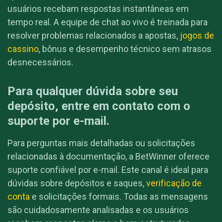
usuários recebam respostas instantâneas em
tempo real. A equipe de chat ao vivo é treinada para
resolver problemas relacionados a apostas,
jogos de
cassino
, bônus e desempenho técnico sem atrasos
desnecessários.
Para qualquer dúvida sobre seu
depósito, entre em contato com o
suporte por e-mail.
Para perguntas mais detalhadas ou solicitações
relacionadas à documentação, a BetWinner oferece
suporte confiável por e-mail. Este canal é ideal para
dúvidas sobre depósitos e saques,
verificação de
conta
e solicitações formais. Todas as mensagens
são cuidadosamente analisadas e os usuários