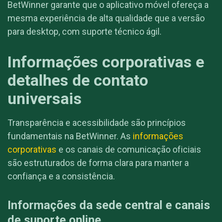
BetWinner garante que o aplicativo móvel ofereça a
mesma experiência de alta qualidade que a versão
para desktop, com suporte técnico ágil.
Informações corporativas e
detalhes de contato
universais
Transparência e acessibilidade são princípios
fundamentais na BetWinner. As
informações
corporativas
e os canais de comunicação oficiais
são estruturados de forma clara para manter a
confiança e a consistência.
Informações da sede central e canais
de suporte online