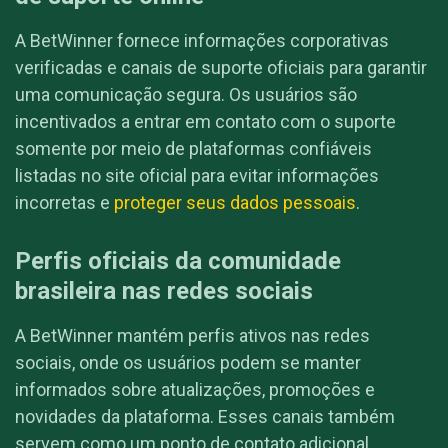
A BetWinner fornece informações corporativas
verificadas e canais de suporte oficiais para garantir
uma comunicação segura. Os usuários são
incentivados a entrar em contato com o suporte
somente por meio de plataformas confiáveis ​​
listadas no site oficial para evitar informações
incorretas e
proteger seus dados pessoais
.
Perfis oficiais da comunidade
brasileira nas redes sociais
A BetWinner mantém perfis ativos nas redes
sociais, onde os usuários podem se manter
informados sobre atualizações, promoções e
novidades da plataforma. Esses canais também
servem como um ponto de contato adicional,