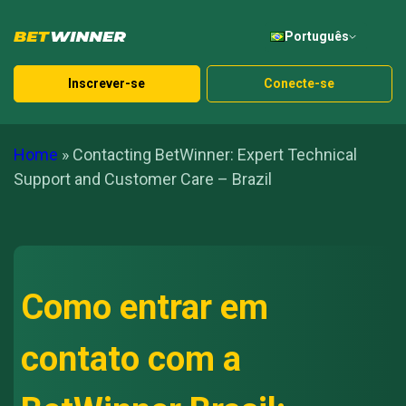
Português
Inscrever-se
Conecte-se
Home
»
Contacting BetWinner: Expert Technical
Support and Customer Care – Brazil
Como entrar em
contato com a