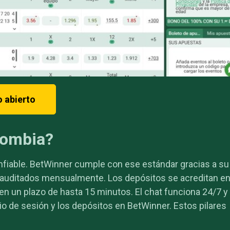
o abierto
lombia?
nfiable. BetWinner cumple con ese estándar gracias a su
os auditados mensualmente. Los depósitos se acreditan e
en un plazo de hasta 15 minutos. El chat funciona 24/7 y
o de sesión y los depósitos en BetWinner. Estos pilares