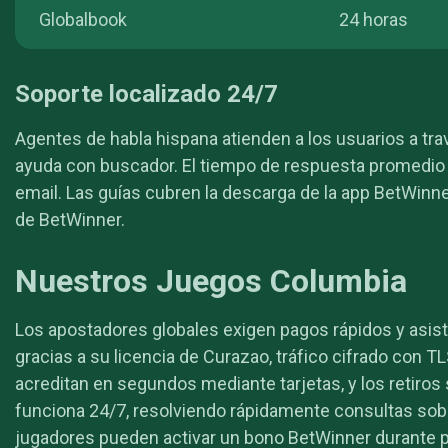
Globalbook
24 horas
Soporte localizado 24/7
Agentes de habla hispana atienden a los usuarios a trav
ayuda con buscador. El tiempo de respuesta promedio
email. Las guías cubren la descarga de la app BetWinn
de BetWinner.
Nuestros Juegos Columbia
Los apostadores globales exigen pagos rápidos y asis
gracias a su licencia de Curazao, tráfico cifrado con
acreditan en segundos mediante tarjetas, y los retiros
funciona 24/7, resolviendo rápidamente consultas sobr
jugadores pueden activar un bono BetWinner durante p