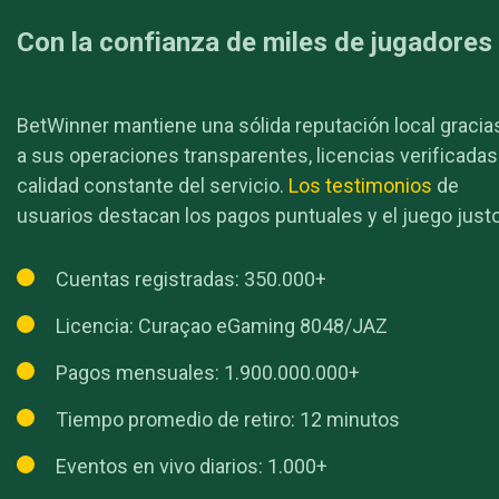
Con la confianza de miles de jugadores
BetWinner mantiene una sólida reputación local gracia
a sus operaciones transparentes, licencias verificadas
calidad constante del servicio.
Los testimonios
de
usuarios destacan los pagos puntuales y el juego justo
Cuentas registradas: 350.000+
Licencia: Curaçao eGaming 8048/JAZ
Pagos mensuales: 1.900.000.000+
Tiempo promedio de retiro: 12 minutos
Eventos en vivo diarios: 1.000+