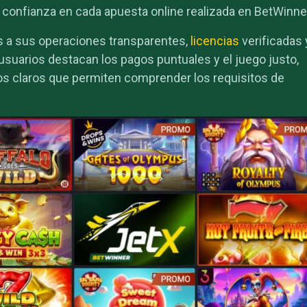
a confianza en cada apuesta online realizada en BetWinne
as a sus operaciones transparentes,
licencias
verificadas 
usuarios destacan los pagos puntuales y el juego justo,
s claros que permiten comprender los requisitos de