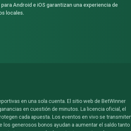
r para Android e iOS garantizan una experiencia de
os locales.
ortivas en una sola cuenta. El sitio web de BetWinner
anancias en cuestión de minutos. La licencia oficial, el
rotegen cada apuesta. Los eventos en vivo se transmiten
 que los generosos bonos ayudan a aumentar el saldo tanto