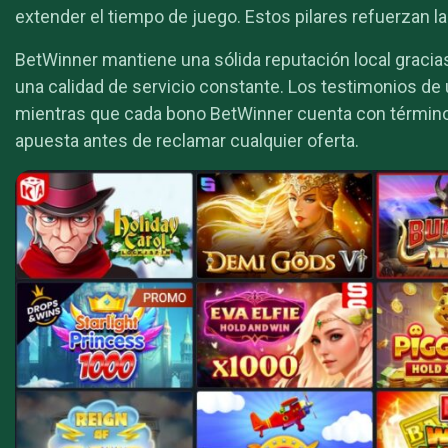
extender el tiempo de juego. Estos pilares refuerzan l
BetWinner mantiene una sólida reputación local graci
una calidad de servicio constante. Los testimonios de 
mientras que cada bono BetWinner cuenta con término
apuesta antes de reclamar cualquier oferta.