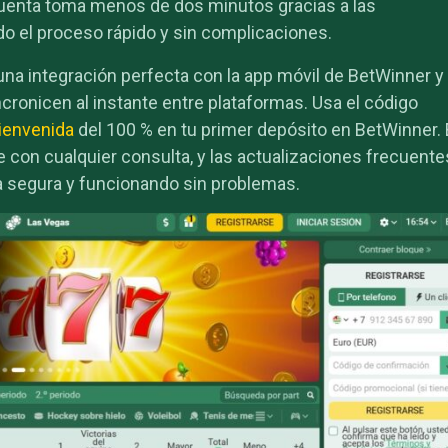
cuenta toma menos de dos minutos gracias a las
do el proceso rápido y sin complicaciones.
una integración perfecta con la app móvil de BetWinner y 
ronicen al instante entre plataformas. Usa el código
ienvenida
del 100 % en tu primer depósito en BetWinner. 
e con cualquier consulta, y las actualizaciones frecuente
a segura y funcionando sin problemas.